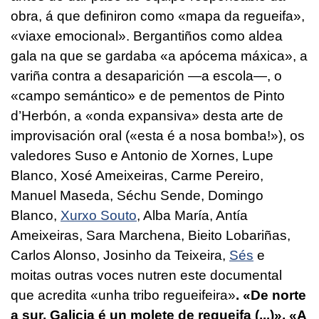
obra, á que definiron como «mapa da regueifa»,
«viaxe emocional». Bergantiños como aldea
gala na que se gardaba «a apócema máxica», a
variña contra a desaparición —a escola—, o
«campo semántico» e de pementos de Pinto
d’Herbón, a «onda expansiva» desta arte de
improvisación oral («esta é a nosa bomba!»), os
valedores Suso e Antonio de Xornes, Lupe
Blanco, Xosé Ameixeiras, Carme Pereiro,
Manuel Maseda, Séchu Sende, Domingo
Blanco,
Xurxo Souto
, Alba María, Antía
Ameixeiras, Sara Marchena, Bieito Lobariñas,
Carlos Alonso, Josinho da Teixeira,
Sés
e
moitas outras voces nutren este documental
que acredita «unha tribo regueifeira»
. «De norte
a sur, Galicia é un molete de regueifa (...)», «A