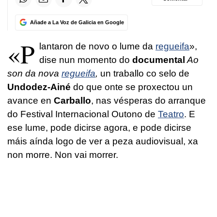
Añade a La Voz de Galicia en Google
«P
lantaron de novo o lume da
regueifa
»,
dise nun momento do
documenta
l
Ao
son da nova
regueifa
,
un traballo co selo de
Undodez-Ainé
do que onte se proxectou un
avance en
Carballo
, nas vésperas do arranque
do Festival Internacional Outono de
Teatro
. E
ese lume, pode dicirse agora, e pode dicirse
máis aínda logo de ver a peza audiovisual, xa
non morre. Non vai morrer.