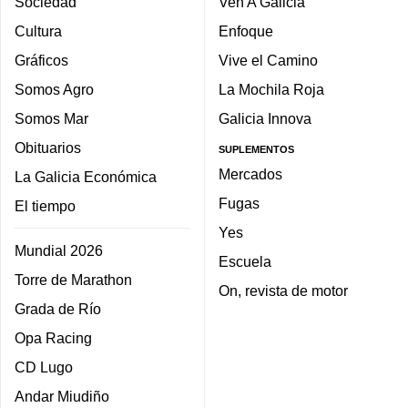
Sociedad
Ven A Galicia
Cultura
Enfoque
Gráficos
Vive el Camino
Somos Agro
La Mochila Roja
Somos Mar
Galicia Innova
Obituarios
SUPLEMENTOS
Mercados
La Galicia Económica
Fugas
El tiempo
Yes
Mundial 2026
Escuela
Torre de Marathon
On, revista de motor
Grada de Río
Opa Racing
CD Lugo
Andar Miudiño