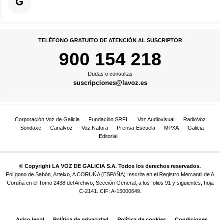
TELÉFONO GRATUITO DE ATENCIÓN AL SUSCRIPTOR
900 154 218
Dudas o consultas
suscripciones@lavoz.es
Corporación Voz de Galicia
Fundación SRFL
Voz Audiovisual
RadioVoz
Sondaxe
Canalvoz
Voz Natura
Prensa-Escuela
MPXA
Galicia
Editorial
© Copyright LA VOZ DE GALICIA S.A. Todos los derechos reservados.
Polígono de Sabón, Arteixo, A CORUÑA (ESPAÑA) Inscrita en el Registro Mercantil de A
Coruña en el Tomo 2438 del Archivo, Sección General, a los folios 91 y siguientes, hoja
C-2141. CIF: A-15000649.
Aviso legal
Política de privacidad
Política de cookies
Condiciones