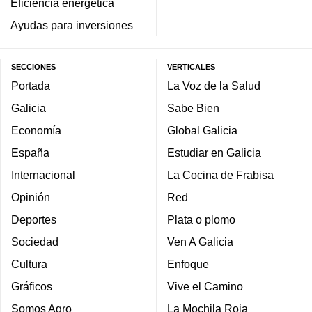
Eficiencia energética
Ayudas para inversiones
SECCIONES
VERTICALES
Portada
La Voz de la Salud
Galicia
Sabe Bien
Economía
Global Galicia
España
Estudiar en Galicia
Internacional
La Cocina de Frabisa
Opinión
Red
Deportes
Plata o plomo
Sociedad
Ven A Galicia
Cultura
Enfoque
Gráficos
Vive el Camino
Somos Agro
La Mochila Roja