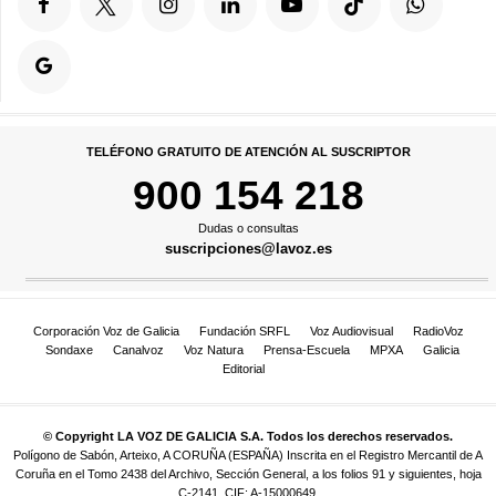
TELÉFONO GRATUITO DE ATENCIÓN AL SUSCRIPTOR
900 154 218
Dudas o consultas
suscripciones@lavoz.es
Corporación Voz de Galicia
Fundación SRFL
Voz Audiovisual
RadioVoz
Sondaxe
Canalvoz
Voz Natura
Prensa-Escuela
MPXA
Galicia
Editorial
© Copyright LA VOZ DE GALICIA S.A. Todos los derechos reservados.
Polígono de Sabón, Arteixo, A CORUÑA (ESPAÑA) Inscrita en el Registro Mercantil de A
Coruña en el Tomo 2438 del Archivo, Sección General, a los folios 91 y siguientes, hoja
C-2141. CIF: A-15000649.