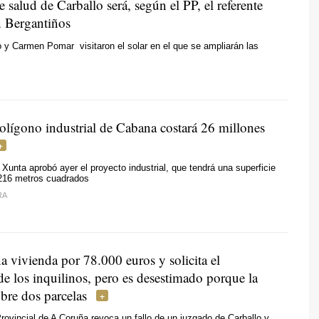
e salud de Carballo será, según el PP, el referente
n Bergantiños
y Carmen Pomar visitaron el solar en el que se ampliarán las
polígono industrial de Cabana costará 26 millones
 Xunta aprobó ayer el proyecto industrial, que tendrá una superficie
.216 metros cuadrados
RA
 vivienda por 78.000 euros y solicita el
e los inquilinos, pero es desestimado porque la
obre dos parcelas
rovincial de A Coruña revoca un fallo de un juzgado de Carballo y