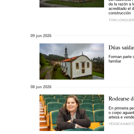
da la razón a 
acreditado el 
construcción
TONI LONGUEI
09 jun 2026
Dúas saída
Forman parte 
familiar
08 jun 2026
Rodearse d
En primeira pe
o corpo aguant
artesá e vend
YÉSSICA NANT