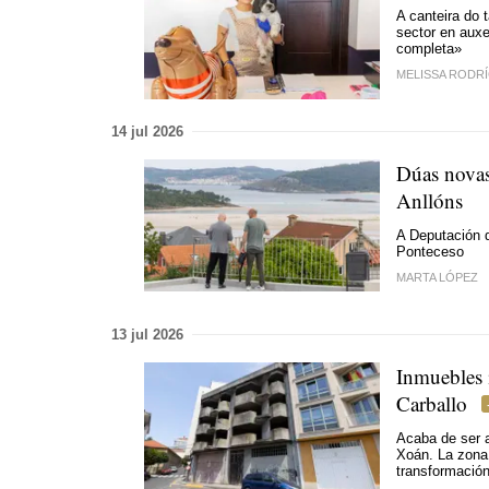
A canteira do 
sector en aux
completa»
MELISSA RODR
14 jul 2026
Dúas novas 
Anllóns
A Deputación 
Ponteceso
MARTA LÓPEZ
13 jul 2026
Inmuebles i
Carballo
Acaba de ser a
Xoán. La zona 
transformació