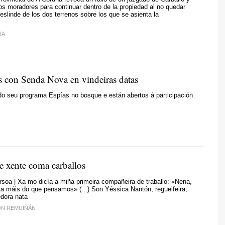
los moradores para continuar dentro de la propiedad al no quedar
deslinde de los dos terrenos sobre los que se asienta la
RA
s con Senda Nova en vindeiras datas
do seu programa Espías no bosque e están abertos á participación
e xente coma carballos
rsoa | Xa mo dicía a miña primeira compañeira de traballo: «Nena,
a máis do que pensamos» (...) Son Yéssica Nantón, regueifeira,
edora nata
ÓN REMUIÑÁN