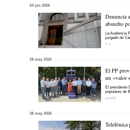
04 jun 2026
Denuncia a
absuelto po
La Audiencia Pr
juzgado de Ca
T. L.
28 may 2026
El PP provi
un «valor 
El presidente
populares de 
LA VOZ
28 may 2026
Telefónica 