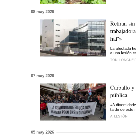
08 may 2026
Retiran si
trabajadora
hai''»
La afectada ti
a una lesión 
TONI LONGUEI
07 may 2026
Carballo y
pública
«A diversidade
tarde de este 
A. LESTÓN
05 may 2026