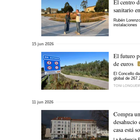
El centro d
sanitario e
Rubén Lorenzo 
instalaciones
15 jun 2026
El futuro 
de euros
El Concello da
global de 267
TONI LONGUEI
11 jun 2026
Compra una
desahucio d
casa está s
La Audiencia P