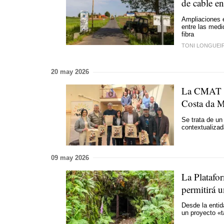
de cable e
Ampliaciones e
entre las medi
fibra
TONI LONGUEI
20 may 2026
La CMAT el
Costa da M
Se trata de un
contextualizad
09 may 2026
La Platafo
permitirá u
Desde la enti
un proyecto «t