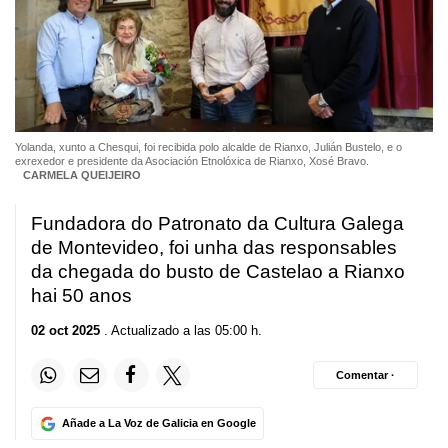
Yolanda, xunto a Chesqui, foi recibida polo alcalde de Rianxo, Julián Bustelo, e o
exrexedor e presidente da Asociación Etnolóxica de Rianxo, Xosé Bravo.
CARMELA QUEIJEIRO
Fundadora do
Patronato
da Cultura Galega
de Montevideo, foi unha das responsables
da chegada do busto de Castelao a Rianxo
hai 50 anos
02 oct 2025
. Actualizado a las 05:00 h.
Comentar ·
Añade a La Voz de Galicia en Google