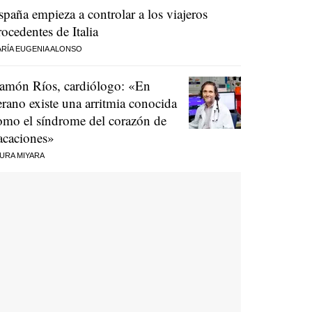
spaña empieza a controlar a los viajeros
rocedentes de Italia
RÍA EUGENIA ALONSO
amón Ríos, cardiólogo: «En
erano existe una arritmia conocida
omo el síndrome del corazón de
acaciones»
URA MIYARA