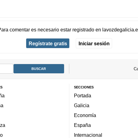
Para comentar es necesario
estar registrado
en
lavozdegalicia.
Regístrate gratis
Iniciar sesión
Ca
ES
SECCIONES
ña
Portada
ña
Galicia
Economía
za
España
lo
Internacional