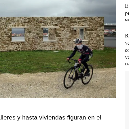
E
p
MA
R
v
c
v
LA
lleres y hasta viviendas figuran en el