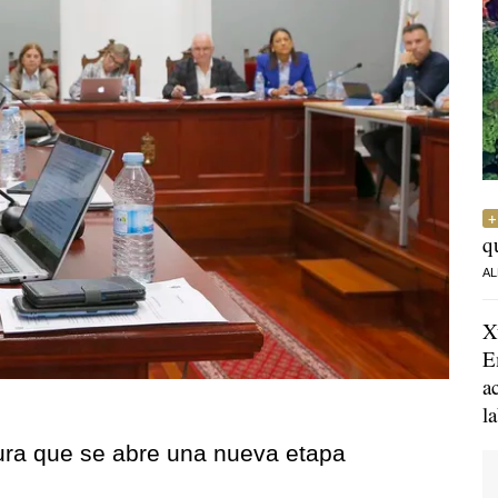
q
AL
X
E
a
l
gura que se abre una nueva etapa