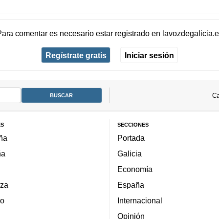
Para comentar es necesario
estar registrado
en
lavozdegalicia.
Regístrate gratis
Iniciar sesión
Ca
ES
SECCIONES
ña
Portada
ña
Galicia
Economía
za
España
lo
Internacional
Opinión