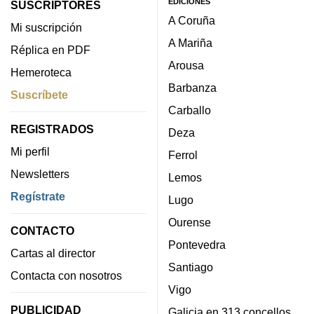
EDICIONES
SUSCRIPTORES
A Coruña
Mi suscripción
A Mariña
Réplica en PDF
Arousa
Hemeroteca
Barbanza
Suscríbete
Carballo
REGISTRADOS
Deza
Mi perfil
Ferrol
Newsletters
Lemos
Regístrate
Lugo
Ourense
CONTACTO
Pontevedra
Cartas al director
Santiago
Contacta con nosotros
Vigo
PUBLICIDAD
Galicia en 313 concellos