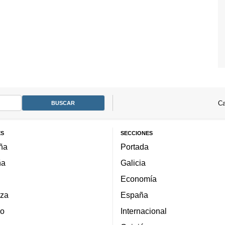
Ca
ES
SECCIONES
ña
Portada
ña
Galicia
Economía
za
España
lo
Internacional