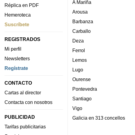
A Mariña
Réplica en PDF
Arousa
Hemeroteca
Barbanza
Suscríbete
Carballo
REGISTRADOS
Deza
Mi perfil
Ferrol
Newsletters
Lemos
Regístrate
Lugo
Ourense
CONTACTO
Pontevedra
Cartas al director
Santiago
Contacta con nosotros
Vigo
PUBLICIDAD
Galicia en 313 concellos
Tarifas publicitarias