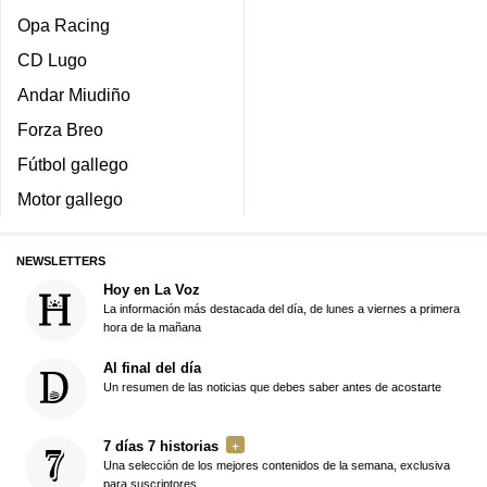
Opa Racing
CD Lugo
Andar Miudiño
Forza Breo
Fútbol gallego
Motor gallego
NEWSLETTERS
Hoy en La Voz
La información más destacada del día, de lunes a viernes a primera
hora de la mañana
Al final del día
Un resumen de las noticias que debes saber antes de acostarte
7 días 7 historias
Una selección de los mejores contenidos de la semana, exclusiva
para suscriptores