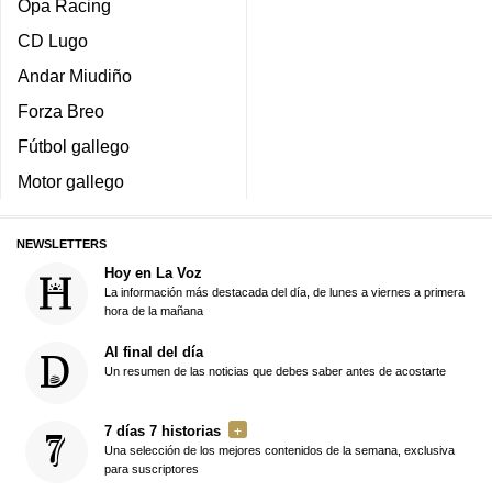
Opa Racing
CD Lugo
Andar Miudiño
Forza Breo
Fútbol gallego
Motor gallego
NEWSLETTERS
Hoy en La Voz
La información más destacada del día, de lunes a viernes a primera
hora de la mañana
Al final del día
Un resumen de las noticias que debes saber antes de acostarte
7 días 7 historias
Una selección de los mejores contenidos de la semana, exclusiva
para suscriptores