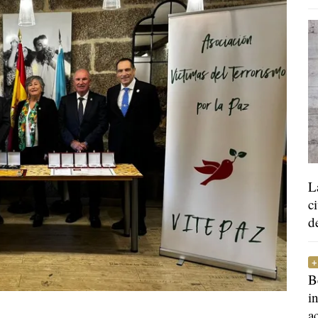
L
c
d
B
i
a