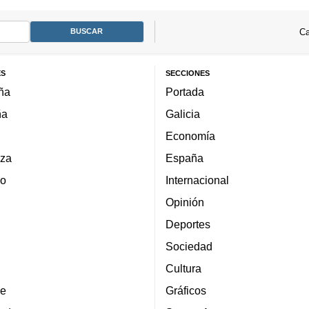
Ca
ES
SECCIONES
ña
Portada
ña
Galicia
Economía
za
España
lo
Internacional
Opinión
Deportes
Sociedad
Cultura
e
Gráficos