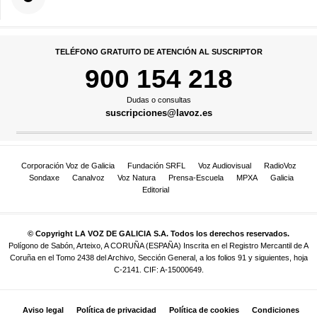
TELÉFONO GRATUITO DE ATENCIÓN AL SUSCRIPTOR
900 154 218
Dudas o consultas
suscripciones@lavoz.es
Corporación Voz de Galicia
Fundación SRFL
Voz Audiovisual
RadioVoz
Sondaxe
Canalvoz
Voz Natura
Prensa-Escuela
MPXA
Galicia
Editorial
© Copyright LA VOZ DE GALICIA S.A. Todos los derechos reservados.
Polígono de Sabón, Arteixo, A CORUÑA (ESPAÑA) Inscrita en el Registro Mercantil de A
Coruña en el Tomo 2438 del Archivo, Sección General, a los folios 91 y siguientes, hoja
C-2141. CIF: A-15000649.
Aviso legal
Política de privacidad
Política de cookies
Condiciones