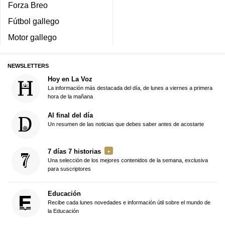
Forza Breo
Fútbol gallego
Motor gallego
NEWSLETTERS
Hoy en La Voz
La información más destacada del día, de lunes a viernes a primera
hora de la mañana
Al final del día
Un resumen de las noticias que debes saber antes de acostarte
7 días 7 historias
Una selección de los mejores contenidos de la semana, exclusiva
para suscriptores
Educación
Recibe cada lunes novedades e información útil sobre el mundo de
la Educación