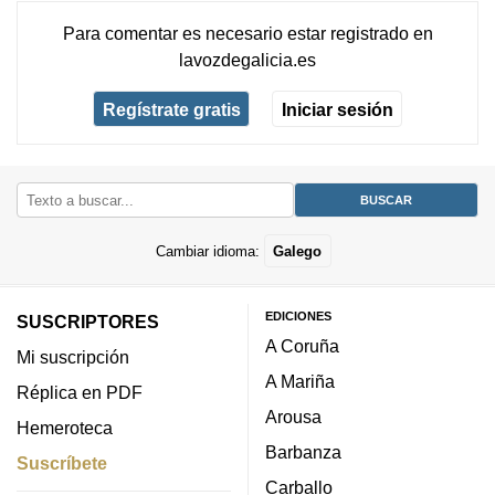
Para comentar es necesario
estar registrado
en
lavozdegalicia.es
Regístrate gratis
Iniciar sesión
Cambiar idioma:
Galego
EDICIONES
SUSCRIPTORES
A Coruña
Mi suscripción
A Mariña
Réplica en PDF
Arousa
Hemeroteca
Barbanza
Suscríbete
Carballo