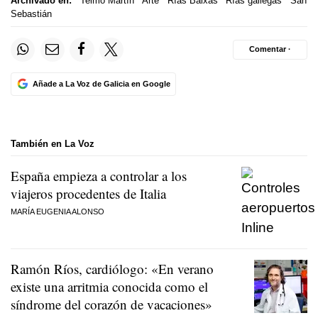
Archivado en:
Telmo Martín
Arte
Rías Baixas
Rías gallegas
San
Sebastián
Comentar ·
Añade a La Voz de Galicia en Google
También en La Voz
España empieza a controlar a los
viajeros procedentes de Italia
MARÍA EUGENIA ALONSO
Ramón Ríos, cardiólogo: «En verano
existe una arritmia conocida como el
síndrome del corazón de vacaciones»