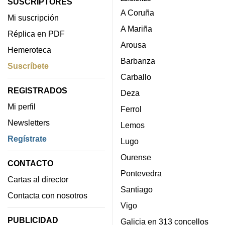
SUSCRIPTORES
A Coruña
Mi suscripción
A Mariña
Réplica en PDF
Arousa
Hemeroteca
Barbanza
Suscríbete
Carballo
REGISTRADOS
Deza
Mi perfil
Ferrol
Newsletters
Lemos
Regístrate
Lugo
Ourense
CONTACTO
Pontevedra
Cartas al director
Santiago
Contacta con nosotros
Vigo
PUBLICIDAD
Galicia en 313 concellos