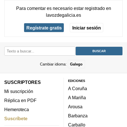
Para comentar es necesario
estar registrado
en
lavozdegalicia.es
Regístrate gratis
Iniciar sesión
Cambiar idioma:
Galego
EDICIONES
SUSCRIPTORES
A Coruña
Mi suscripción
A Mariña
Réplica en PDF
Arousa
Hemeroteca
Barbanza
Suscríbete
Carballo