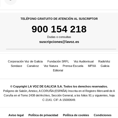
TELÉFONO GRATUITO DE ATENCIÓN AL SUSCRIPTOR
900 154 218
Dudas o consultas
suscripciones@lavoz.es
Corporación Voz de Galicia
Fundación SRFL
Voz Audiovisual
RadioVoz
Sondaxe
Canalvoz
Voz Natura
Prensa-Escuela
MPXA
Galicia
Editorial
© Copyright LA VOZ DE GALICIA S.A. Todos los derechos reservados.
Polígono de Sabón, Arteixo, A CORUÑA (ESPAÑA) Inscrita en el Registro Mercantil de A
Coruña en el Tomo 2438 del Archivo, Sección General, a los folios 91 y siguientes, hoja
C-2141. CIF: A-15000649.
Aviso legal
Política de privacidad
Política de cookies
Condiciones