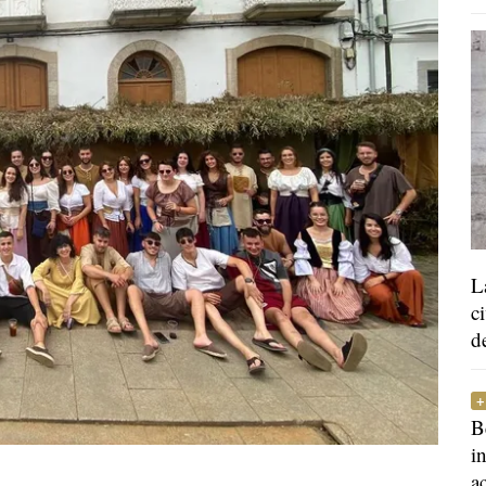
L
c
d
B
i
a