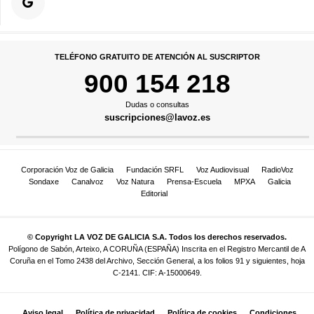
TELÉFONO GRATUITO DE ATENCIÓN AL SUSCRIPTOR
900 154 218
Dudas o consultas
suscripciones@lavoz.es
Corporación Voz de Galicia
Fundación SRFL
Voz Audiovisual
RadioVoz
Sondaxe
Canalvoz
Voz Natura
Prensa-Escuela
MPXA
Galicia
Editorial
© Copyright LA VOZ DE GALICIA S.A. Todos los derechos reservados.
Polígono de Sabón, Arteixo, A CORUÑA (ESPAÑA) Inscrita en el Registro Mercantil de A
Coruña en el Tomo 2438 del Archivo, Sección General, a los folios 91 y siguientes, hoja
C-2141. CIF: A-15000649.
Aviso legal
Política de privacidad
Política de cookies
Condiciones