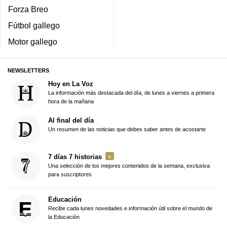
Forza Breo
Fútbol gallego
Motor gallego
NEWSLETTERS
Hoy en La Voz
La información más destacada del día, de lunes a viernes a primera
hora de la mañana
Al final del día
Un resumen de las noticias que debes saber antes de acostarte
7 días 7 historias
Una selección de los mejores contenidos de la semana, exclusiva
para suscriptores
Educación
Recibe cada lunes novedades e información útil sobre el mundo de
la Educación