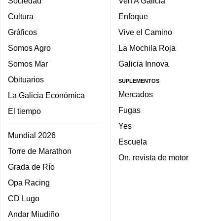
Sociedad
Ven A Galicia
Cultura
Enfoque
Gráficos
Vive el Camino
Somos Agro
La Mochila Roja
Somos Mar
Galicia Innova
Obituarios
SUPLEMENTOS
Mercados
La Galicia Económica
Fugas
El tiempo
Yes
Mundial 2026
Escuela
Torre de Marathon
On, revista de motor
Grada de Río
Opa Racing
CD Lugo
Andar Miudiño