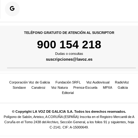
TELÉFONO GRATUITO DE ATENCIÓN AL SUSCRIPTOR
900 154 218
Dudas o consultas
suscripciones@lavoz.es
Corporación Voz de Galicia
Fundación SRFL
Voz Audiovisual
RadioVoz
Sondaxe
Canalvoz
Voz Natura
Prensa-Escuela
MPXA
Galicia
Editorial
© Copyright LA VOZ DE GALICIA S.A. Todos los derechos reservados.
Polígono de Sabón, Arteixo, A CORUÑA (ESPAÑA) Inscrita en el Registro Mercantil de A
Coruña en el Tomo 2438 del Archivo, Sección General, a los folios 91 y siguientes, hoja
C-2141. CIF: A-15000649.