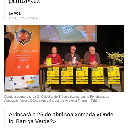
LA VOZ
O VICEDO / LA VOZ
Desde a esquerda, Isa G. Coldeira, de Trécola títeres; Lucho Penabade, da
Asociación Volta e Dálle, e Anxo García, de Viravolta Títeres
TdC
Arrincará o 25 de abril coa xornada «Onde
foi Barriga Verde?»