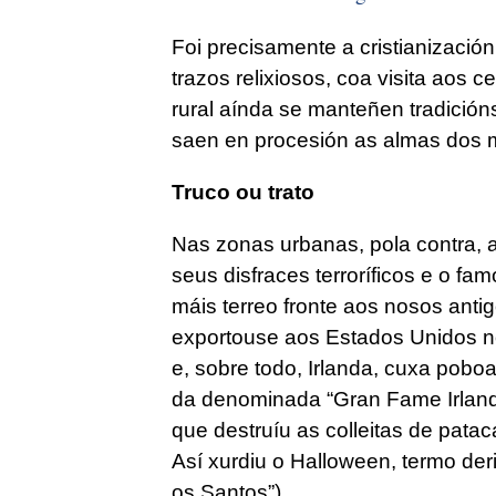
Foi precisamente a cristianizació
trazos relixiosos, coa visita aos c
rural aínda se manteñen tradició
saen en procesión as almas dos m
Truco ou trato
Nas zonas urbanas, pola contra, 
seus disfraces terroríficos e o f
máis terreo fronte aos nosos anti
exportouse aos Estados Unidos n
e, sobre todo, Irlanda, cuxa pob
da denominada “Gran Fame Irland
que destruíu as colleitas de pata
Así xurdiu o Halloween, termo der
os Santos”).