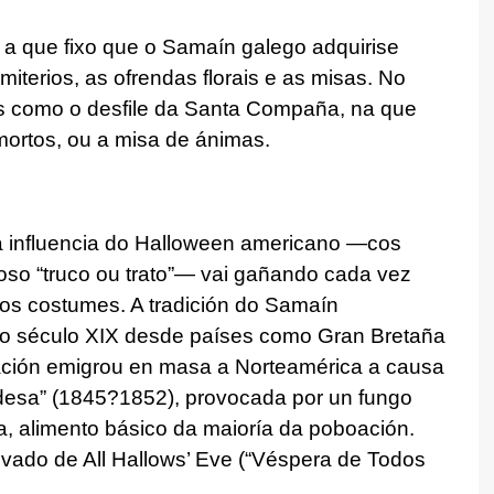
n a que fixo que o Samaín galego adquirise
emiterios, as ofrendas florais e as misas. No
ns como o desfile da Santa Compaña, na que
ortos, ou a misa de ánimas.
a influencia do Halloween americano —cos
amoso “truco ou trato”— vai gañando cada vez
gos costumes. A tradición do Samaín
o século XIX desde países como Gran Bretaña
oación emigrou en masa a Norteamérica a causa
esa” (1845?1852), provocada por un fungo
ca, alimento básico da maioría da poboación.
ivado de All Hallows’ Eve (“Véspera de Todos