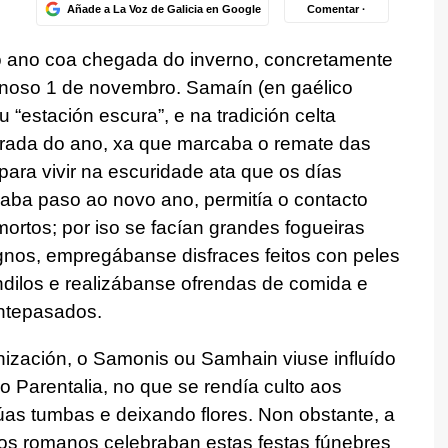
Añade a La Voz de Galicia en Google
Comentar ·
 ano coa chegada do inverno, concretamente
 noso 1 de novembro. Samaín (en gaélico
u “estación escura”, e na tradición celta
rada do ano, xa que marcaba o remate das
 para vivir na escuridade ata que os días
daba paso ao novo ano, permitía o contacto
ortos; por iso se facían grandes fogueiras
ignos, empregábanse disfraces feitos con peles
dilos e realizábanse ofrendas de comida e
ntepasados.
nización, o Samonis ou Samhain viuse influído
 Parentalia, no que se rendía culto aos
súas tumbas e deixando flores. Non obstante, a
 os romanos celebraban estas festas fúnebres