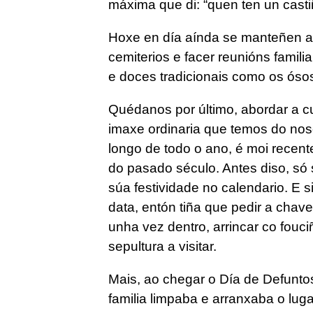
máxima que di: “quen ten un castiñ
Hoxe en día aínda se manteñen al
cemiterios e facer reunións fami
e doces tradicionais como os óso
Quédanos por último, abordar a c
imaxe ordinaria que temos do nos
longo de todo o ano, é moi recent
do pasado século. Antes diso, só
súa festividade no calendario. E 
data, entón tiña que pedir a chave
unha vez dentro, arrincar co fou
sepultura a visitar.
Mais, ao chegar o Día de Defunt
familia limpaba e arranxaba o lu