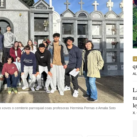
q
AL
L
n
l
o xoves o cemiterio parroquial coas profesoras Herminia Pernas e Amalia Soto
X.