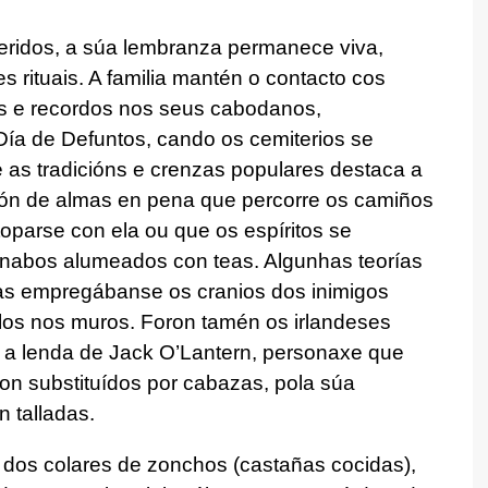
eridos, a súa lembranza permanece viva,
s rituais. A familia mantén o contacto cos
as e recordos nos seus cabodanos,
ía de Defuntos, cando os cemiterios se
 as tradicións e crenzas populares destaca a
n de almas en pena que percorre os camiños
atoparse con ela ou que os espíritos se
 nabos alumeados con teas. Algunhas teorías
as empregábanse os cranios dos inimigos
alos nos muros. Foron tamén os irlandeses
 a lenda de Jack O’Lantern, personaxe que
ron substituídos por cabazas, pola súa
n talladas.
o dos colares de zonchos (castañas cocidas),