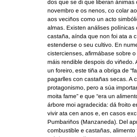
dos que se di que liberan ánimas
novembro e os nenos, co colar a
aos veciños como un acto simbólic
almas. Existen análises polínicas
castaña, aínda que non foi ata 
estenderse o seu cultivo. En num
cistercienses, afirmábase sobre o
máis rendible despois do viñedo.
un foreiro, este tiña a obriga de “
pagarlles con castañas secas. A c
protagonismo, pero a súa importa
moita fame” e que “era un aliment
árbore moi agradecida: dá froito 
vivir ata cen anos e, en casos ex
Pumbariños (Manzaneda). Del apr
combustible e castañas, alimento