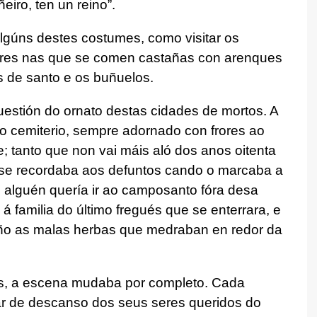
eiro, ten un reino”.
gúns destes costumes, como visitar os
liares nas que se comen castañas con arenques
s de santo e os buñuelos.
uestión do ornato destas cidades de mortos. A
o cemiterio, sempre adornado con frores ao
e; tanto que non vai máis aló dos anos oitenta
 se recordaba aos defuntos cando o marcaba a
si alguén quería ir ao camposanto fóra desa
 á familia do último fregués que se enterrara, e
ciño as malas herbas que medraban en redor da
os, a escena mudaba por completo. Cada
gar de descanso dos seus seres queridos do