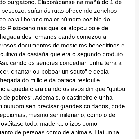
 do purgatorio. Elaborábanse na mañá do 1 de
o pescozo, saían ás rúas ofrecendo zonchos
o para liberar o maior número posible de
 do Plistoceno nas que se atopou pole de
a chegada dos romanos cando comezou a
erosos documentos de mosteiros beneditinos e
 cultivo da castaña que era o segundo produto
 Así, cando os señores concedían unha terra a
facer, chantar ou poboar un souto” e debía
hegada do millo e da pataca restoulle
ncia queda clara cando os avós din que “quitou
o de pobres”. Ademais, o castiñeiro é unha
en outubro sen precisar grandes coidados, pode
cepcionais, mesmo ser milenario, como o de
ovéitase todo: madeira, orizos como
 tanto de persoas como de animais. Hai unha