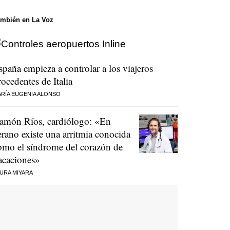
mbién en La Voz
spaña empieza a controlar a los viajeros
rocedentes de Italia
RÍA EUGENIA ALONSO
amón Ríos, cardiólogo: «En
erano existe una arritmia conocida
omo el síndrome del corazón de
acaciones»
URA MIYARA