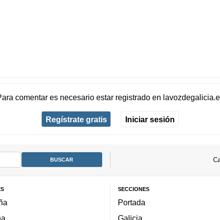
Para comentar es necesario
estar registrado
en
lavozdegalicia.
Regístrate gratis
Iniciar sesión
Ca
ES
SECCIONES
ña
Portada
ña
Galicia