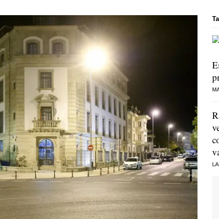
Ta
E
p
MA
R
v
c
v
LA