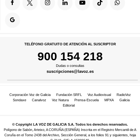
TELÉFONO GRATUITO DE ATENCIÓN AL SUSCRIPTOR
900 154 218
Dudas o consultas
suscripciones@lavoz.es
Corporación Voz de Galicia
Fundación SRFL
Voz Audiovisual
RadioVoz
Sondaxe
Canalvoz
Voz Natura
Prensa-Escuela
MPXA
Galicia
Editorial
© Copyright LA VOZ DE GALICIA S.A. Todos los derechos reservados.
Polígono de Sabón, Arteixo, A CORUÑA (ESPAÑA) Inscrita en el Registro Mercantil de A
Coruña en el Tomo 2438 del Archivo, Sección General, a los folios 91 y siguientes, hoja