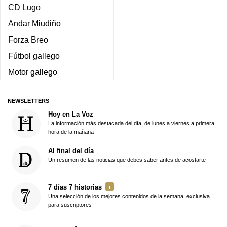
CD Lugo
Andar Miudiño
Forza Breo
Fútbol gallego
Motor gallego
NEWSLETTERS
Hoy en La Voz
La información más destacada del día, de lunes a viernes a primera
hora de la mañana
Al final del día
Un resumen de las noticias que debes saber antes de acostarte
7 días 7 historias
Una selección de los mejores contenidos de la semana, exclusiva
para suscriptores