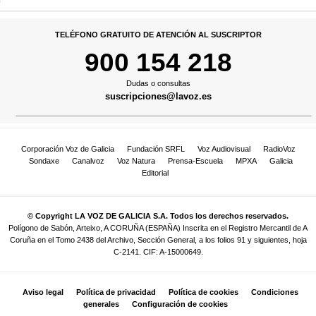
TELÉFONO GRATUITO DE ATENCIÓN AL SUSCRIPTOR
900 154 218
Dudas o consultas
suscripciones@lavoz.es
Corporación Voz de Galicia
Fundación SRFL
Voz Audiovisual
RadioVoz
Sondaxe
Canalvoz
Voz Natura
Prensa-Escuela
MPXA
Galicia
Editorial
© Copyright LA VOZ DE GALICIA S.A. Todos los derechos reservados.
Polígono de Sabón, Arteixo, A CORUÑA (ESPAÑA) Inscrita en el Registro Mercantil de A
Coruña en el Tomo 2438 del Archivo, Sección General, a los folios 91 y siguientes, hoja
C-2141. CIF: A-15000649.
Aviso legal
Política de privacidad
Política de cookies
Condiciones
generales
Configuración de cookies