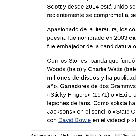
Scott
y desde 2014 está unido se
recientemente se comprometía, se
Apasionado de la literatura, los có
poesía, fue nombrado en 2003
cab
fue embajador de la candidatura 
Con los Stones -banda que fundó j
Woods (bajo) y Charlie Watts (bat
millones de discos
y ha publicad
año. Ganadores de dos Grammys,
«Sticky Fingers» (1971) o «Exile 
legiones de fans. Como solista h
Jacksons» en el sencillo «State O
con
David Bowie
en el videoclip «
Archivado en:
Mick Jagger
Rolling Stones
Bill Wyman