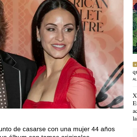
q
AL
X
E
a
l
unto de casarse con una mujer 44 años