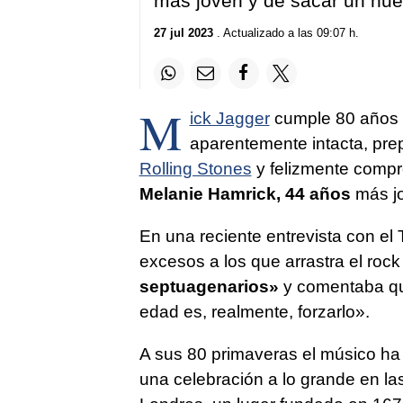
más joven y de sacar un nue
27 jul 2023
. Actualizado a las 09:07 h.
M
ick Jagger
cumple 80 años si
aparentemente intacta, pre
Rolling Stones
y felizmente compr
Melanie Hamrick, 44 años
más jo
En una reciente entrevista con el
excesos a los que arrastra el rock 
septuagenarios»
y comentaba qu
edad es, realmente, forzarlo».
A sus 80 primaveras el músico ha 
una celebración a lo grande en la