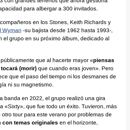
3 con grandes terrenos que ahora gestiona
pacidad para albergar a 300 invitados.
s compañeros en los Stones, Keith Richards y
ll Wyman
-su bajista desde 1962 hasta 1993-,
 el grupo en su próximo álbum, dedicado al
 públicamente que al hacerte mayor «
piensas
tocará (morir)
que cuando eras joven». Pero
arece que el paso del tiempo ni los desmanes de
gía ni su magnetismo.
a banda en 2022, el grupo realizó una gira
a «Sixty», que fue todo un éxito. Tuvieron, más
 otro tour para este verano por problemas de
 con temas originales
en el horizonte,