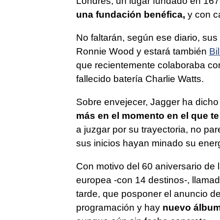
Londres, un lugar fundado en 167
una fundación benéfica,
y con ca
No faltarán, según ese diario, su
Ronnie Wood y estará también
Bi
que recientemente colaboraba con
fallecido batería Charlie Watts.
Sobre envejecer, Jagger ha dicho
más en el momento en el que te 
a juzgar por su trayectoria, no p
sus inicios hayan minado su ener
Con motivo del 60 aniversario de l
europea -con 14 destinos-, llamad
tarde, que posponer el anuncio de
programación y hay
nuevo álbum