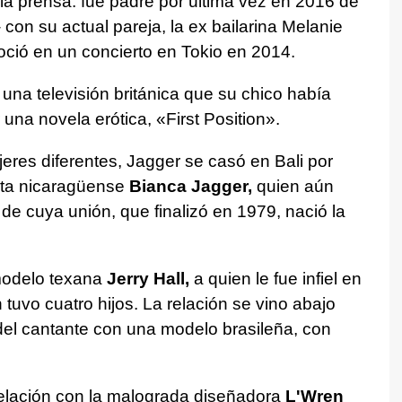
la prensa: fue padre por última vez en 2016 de
con su actual pareja, la ex bailarina Melanie
ció en un concierto en Tokio en 2014.
una televisión británica que su chico había
 una novela erótica, «First Position».
eres diferentes, Jagger se casó en Bali por
ista nicaragüense
Bianca Jagger,
quien aún
 de cuya unión, que finalizó en 1979, nació la
 modelo texana
Jerry Hall,
a quien le fue infiel en
uvo cuatro hijos. La relación se vino abajo
es del cantante con una modelo brasileña, con
elación con la malograda diseñadora
L'Wren