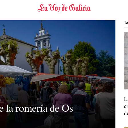
Ta
L
e la romería de Os
c
d