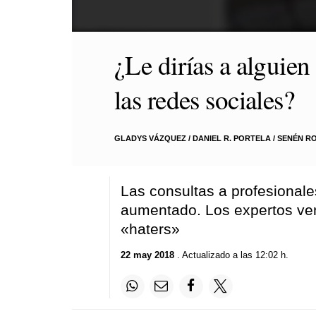
0
seconds
¿Le dirías a alguien 
of
4
minutes,
las redes sociales?
2
seconds
Volume
90%
GLADYS VÁZQUEZ
/
DANIEL R. PORTELA
/
SENÉN R
Las consultas a profesionale
aumentado. Los expertos ven 
«haters»
22 may 2018
. Actualizado a las 12:02 h.