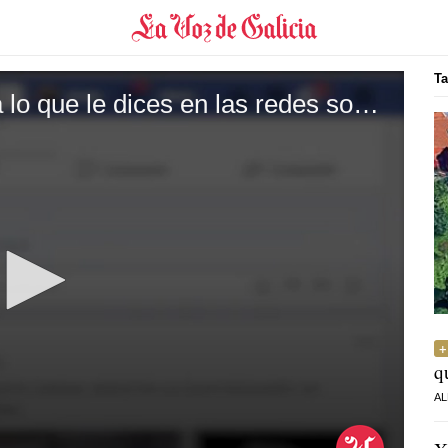
Ta
¿Le dirías a alguien a la cara lo que le dices en las redes sociales?
q
AL