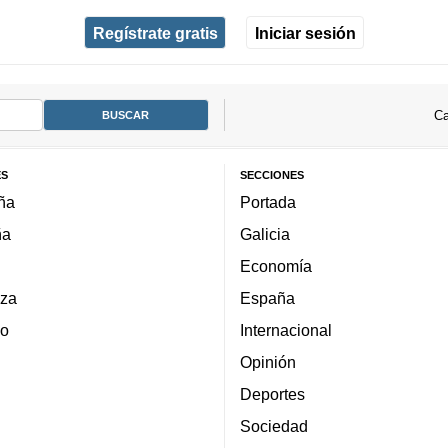
Regístrate gratis
Iniciar sesión
Ca
ES
SECCIONES
ña
Portada
ña
Galicia
Economía
za
España
lo
Internacional
Opinión
Deportes
Sociedad