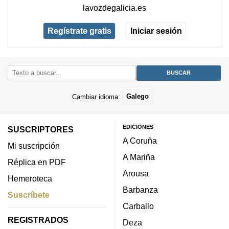
lavozdegalicia.es
Regístrate gratis
Iniciar sesión
Cambiar idioma:
Galego
EDICIONES
SUSCRIPTORES
A Coruña
Mi suscripción
A Mariña
Réplica en PDF
Arousa
Hemeroteca
Barbanza
Suscríbete
Carballo
REGISTRADOS
Deza