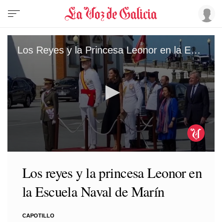
Los Reyes y la Princesa Leonor en la Escuela Naval de Marín
0
seconds
Los reyes y la princesa Leonor en
of
1
la Escuela Naval de Marín
minute,
25
seconds
CAPOTILLO