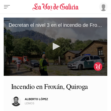
Decretan el nivel 3 en el incendio de Froxán, en Vilamor
0
seconds
Incendio en Froxán, Quiroga
of
1
minute,
1
ALBERTO LÓPEZ
second
LEMOS