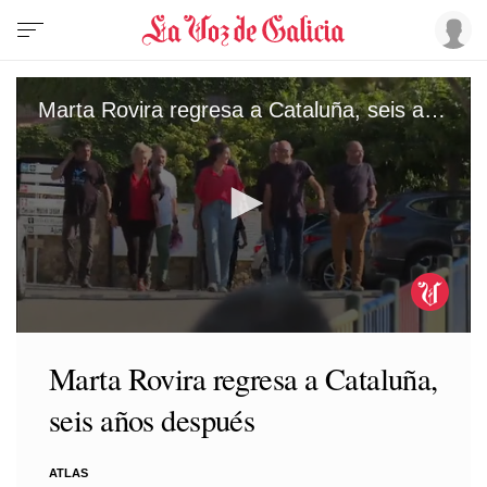
Marta Rovira regresa a Cataluña, seis años después
0
seconds
Marta Rovira regresa a Cataluña,
of
1
seis años después
minute,
51
seconds
ATLAS