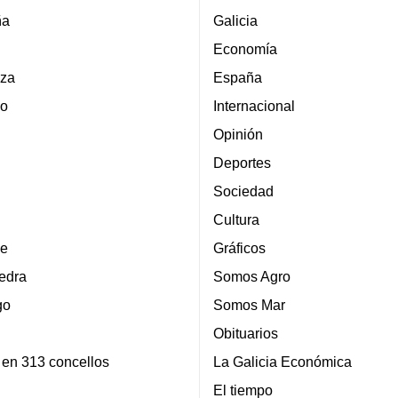
ña
Galicia
Economía
za
España
lo
Internacional
Opinión
Deportes
Sociedad
Cultura
e
Gráficos
edra
Somos Agro
go
Somos Mar
Obituarios
 en 313 concellos
La Galicia Económica
El tiempo