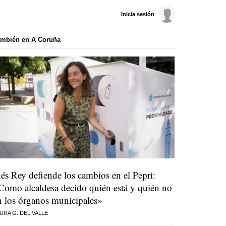
Inicia sesión
ambién en A Coruña
nés Rey defiende los cambios en el Pepri:
Como alcaldesa decido quién está y quién no
n los órganos municipales»
URA G. DEL VALLE