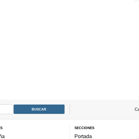
Ca
ES
SECCIONES
ña
Portada