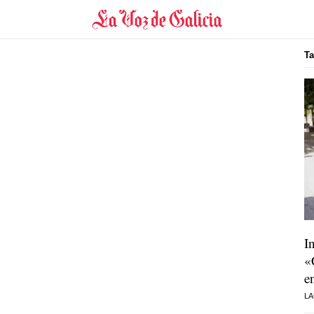
T
I
«
e
LA