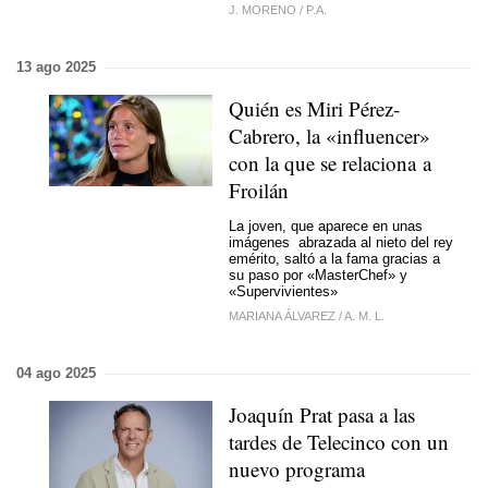
J. MORENO
/
P.A.
13 ago 2025
Quién es Miri Pérez-
Cabrero, la «influencer»
con la que se relaciona a
Froilán
La joven, que aparece en unas
imágenes abrazada al nieto del rey
emérito, saltó a la fama gracias a
su paso por «MasterChef» y
«Supervivientes»
MARIANA ÁLVAREZ
/
A. M. L.
04 ago 2025
Joaquín Prat pasa a las
tardes de Telecinco con un
nuevo programa