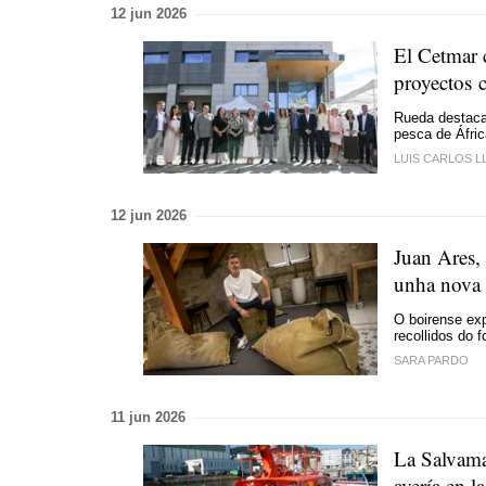
12 jun 2026
El Cetmar 
proyectos c
Rueda destaca 
pesca de Áfri
LUIS CARLOS L
12 jun 2026
Juan Ares, 
unha nova 
O boirense ex
recollidos do 
SARA PARDO
11 jun 2026
La Salvama
avería en l