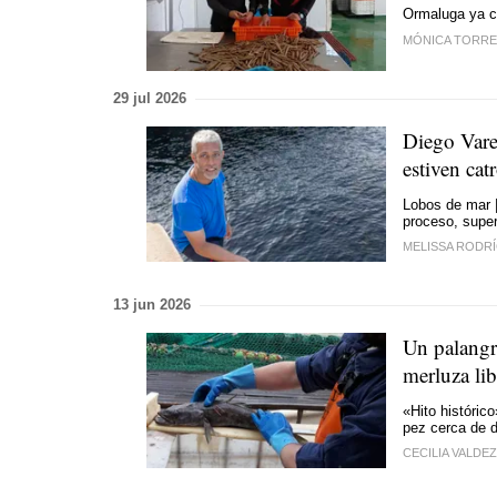
Ormaluga ya c
MÓNICA TORRE
29 jul 2026
Diego Vare
estiven ca
Lobos de mar |
proceso, super
MELISSA RODR
13 jun 2026
Un palangr
merluza li
«Hito históric
pez cerca de 
CECILIA VALDEZ