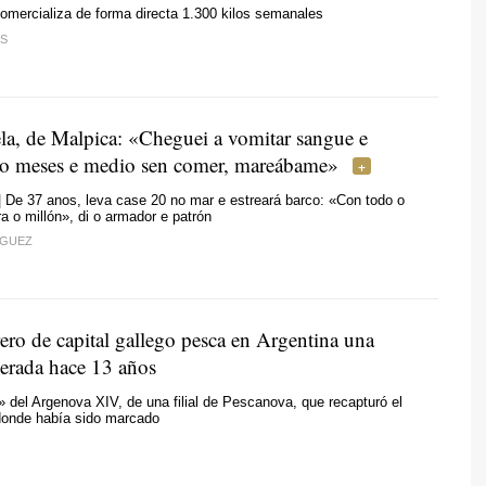
omercializa de forma directa 1.300 kilos semanales
S
la, de Malpica: «Cheguei a vomitar sangue e
tro meses e medio sen comer, mareábame»
 De 37 anos, leva case 20 no mar e estreará barco: «Con todo o
a o millón», di o armador e patrón
ÍGUEZ
ero de capital gallego pesca en Argentina una
berada hace 13 años
o» del Argenova XIV, de una filial de Pescanova, que recapturó el
donde había sido marcado