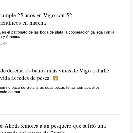
cumple 25 años en Vigo con 52
ientíficos en marcha
en el patronato de las boda de plata la cooperación gallega con la
ca y América
LERA
de deseñar os baños máis virais de Vigo a darlle
vida ás redes de pesca
pón no pazo de Goiáns as súas pezas feitas con aparellos
fondo do mar
r Alioth remolca a un pesquero que sufrió una
a entrada del puerto de Burela