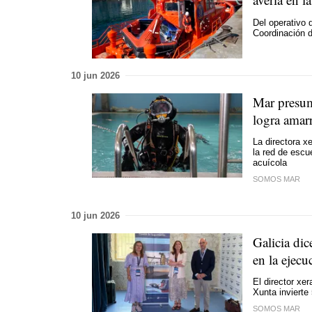
Del operativo 
Coordinación 
10 jun 2026
Mar presum
logra amarr
La directora x
la red de escu
acuícola
SOMOS MAR
10 jun 2026
Galicia di
en la ejecu
El director xe
Xunta invierte 
SOMOS MAR