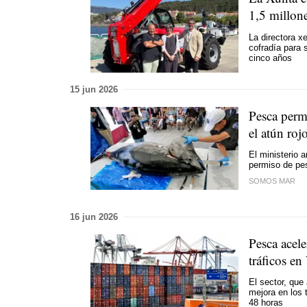
1,5 millone
La directora x
cofradía para 
cinco años
15 jun 2026
Pesca perm
el atún roj
El ministerio 
permiso de pes
SOMOS MAR
16 jun 2026
Pesca acele
tráficos en
El sector, que
mejora en los 
48 horas