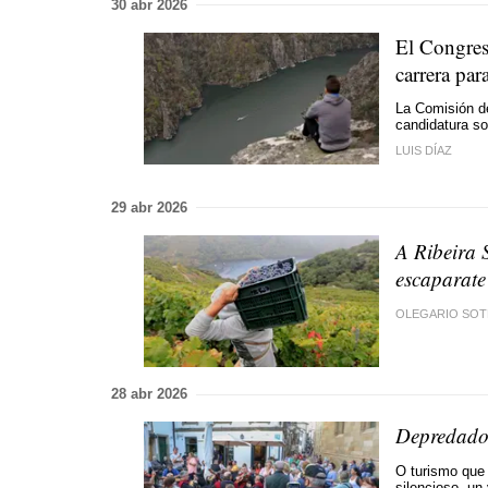
30 abr 2026
El Congreso
carrera par
La Comisión de
candidatura so
LUIS DÍAZ
29 abr 2026
A Ribeira 
escaparate 
OLEGARIO SOT
28 abr 2026
Depredado
O turismo que
silencioso, un