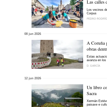
Las calles 
Los vecinos de
Corpus
PEDRO RODRÍ
08 jun 2026
A Coruña p
obras dentr
Estas actuacio
avanza en los 
D. GARCÍA
12 jun 2026
Un libro co
Sacra
Xermán Estévez
paisaxe e cult