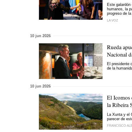
Este galardón 
humanos, la pa
progreso de l
LA VOZ
10 jun 2026
Rueda apue
Nacional da
El presidente 
de la humanid
10 jun 2026
El Icomos 
la Ribeira 
La Xunta y el 
parecer de est
FRANCISCO AL