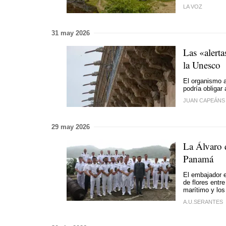
LA VOZ
31 may 2026
Las «alerta
la Unesco
El organismo a
podría obligar 
JUAN CAPEÁNS
29 may 2026
La Álvaro 
Panamá
El embajador e
de flores entr
marítimo y los
A.U.SERANTES