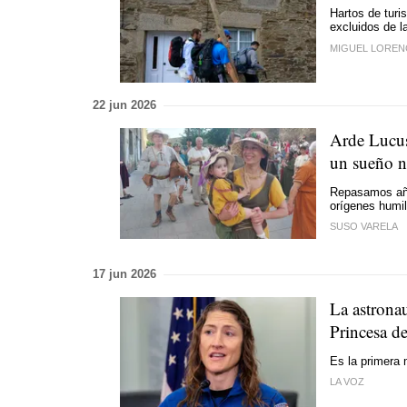
Hartos de turis
excluidos de l
MIGUEL LOREN
22 jun 2026
Arde Lucus
un sueño no
Repasamos año
orígenes humil
SUSO VARELA
17 jun 2026
La astrona
Princesa d
Es la primera 
LA VOZ