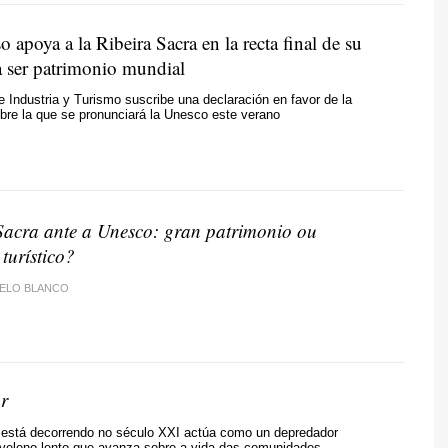
 apoya a la Ribeira Sacra en la recta final de su
a ser patrimonio mundial
 Industria y Turismo suscribe una declaración en favor de la
bre la que se pronunciará la Unesco este verano
Sacra ante a Unesco: gran patrimonio ou
turístico?
ELO BLANCO
r
 está decorrendo no século XXI actúa como un depredador
 veleno lento que avanza sobre a vida das comunidades