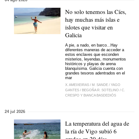
No solo tenemos las Cíes,
hay muchas más islas e
islotes que visitar en
Galicia
A pie, a nado, en barco...Hay
diferentes maneras de acceder a
estos enclaves que esconden
misterios, leyendas, monumentos
históricos y playas de arena
blanquísima. Galicia cuenta con
grandes tesoros adentrados en el
mar
X. AMEIXEIRAS
/
M. SANDE
/
YAGO
GANTES
/
BEGOÑA R. SOTELINO
/
C.
CRESPO Y BIANCA BASDEDIÓS
24 jul 2026
La temperatura del agua de
la ría de Vigo subió 6
grados en 20 días