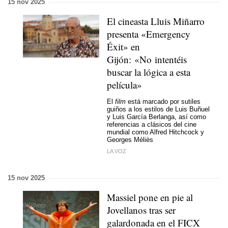
15 nov 2025
El cineasta Lluis Miñarro
presenta «Emergency
Éxit» en
Gijón: «No intentéis
buscar la lógica a esta
película»
El
film
está marcado por sutiles
guiños a los estilos de Luis Buñuel
y Luis García Berlanga, así como
referencias a clásicos del cine
mundial como Alfred Hitchcock y
Georges Méliès
LA VOZ
15 nov 2025
Massiel pone en pie al
Jovellanos tras ser
galardonada en el FICX