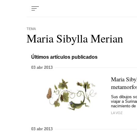
TEMA
Maria Sibylla Merian
Últimos artículos publicados
03 abr 2013
Maria Siby
metamorfos
Sus dibujos so
viajar a Surin
nacimiento de
LA VOZ
03 abr 2013