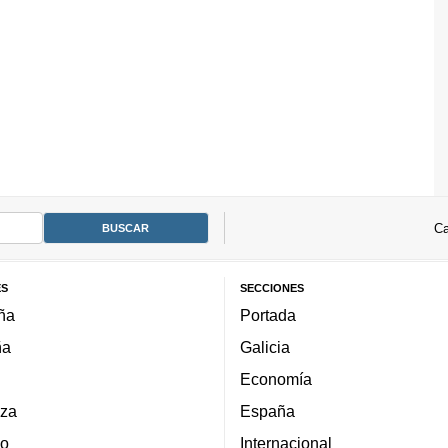
Ca
ES
SECCIONES
ña
Portada
ña
Galicia
Economía
za
España
lo
Internacional