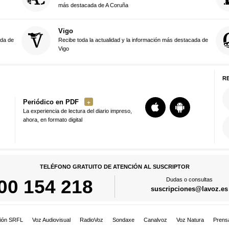
más destacada de A Coruña
Vigo
ada de
Recibe toda la actualidad y la información más destacada de
Vigo
R
Periódico en PDF
La experiencia de lectura del diario impreso,
ahora, en formato digital
TELÉFONO GRATUITO DE ATENCIÓN AL SUSCRIPTOR
00 154 218
Dudas o consultas
suscripciones@lavoz.es
ión SRFL
Voz Audiovisual
RadioVoz
Sondaxe
Canalvoz
Voz Natura
Prens