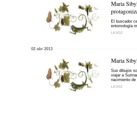
Maria Siby
protagoniz
El buscador ce
entomología 
LA VOZ
02 abr 2013
Maria Siby
Sus dibujos so
viajar a Surin
nacimiento de 
LA VOZ