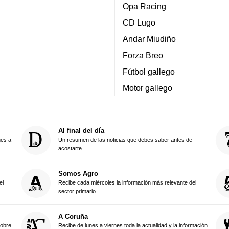
Opa Racing
CD Lugo
Andar Miudiño
Forza Breo
Fútbol gallego
Motor gallego
Al final del día
nes a
Un resumen de las noticias que debes saber antes de
acostarte
Somos Agro
el
Recibe cada miércoles la información más relevante del
sector primario
A Coruña
sobre
Recibe de lunes a viernes toda la actualidad y la información