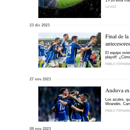
17/18 está má
LA VOZ
23 dic 2023
Final de la
antecesores
El equipo ovie
playoff. ¿Cómo
PABLO FERNÁN
27 nov 2023
Anduva exa
Los azules, qu
Mirandés. Carr
PABLO FERNÁN
09 nov 2023