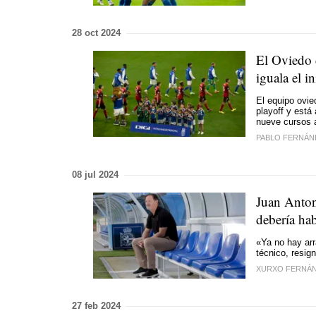
28 oct 2024
El Oviedo d
iguala el in
El equipo ovi
playoff y está
nueve cursos a
PABLO FERNÁN
08 jul 2024
Juan Anton
debería ha
«Ya no hay arr
técnico, resig
XURXO FERNÁ
27 feb 2024