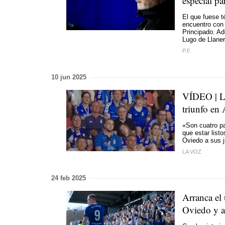
especial pa
El que fuese t
encuentro con 
Principado. Ad
Lugo de Llane
P.F.
10 jun 2025
VÍDEO | La
triunfo en
«Son cuatro pa
que estar listo
Oviedo a sus j
LA VOZ
24 feb 2025
Arranca el 
Oviedo y as