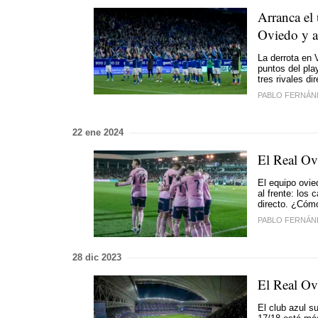
Arranca el 
Oviedo y as
La derrota en V
puntos del pla
tres rivales di
PABLO FERNÁN
22 ene 2024
El Real Ov
El equipo ovi
al frente: los
directo. ¿Cómo
PABLO FERNÁN
28 dic 2023
El Real Ovi
El club azul s