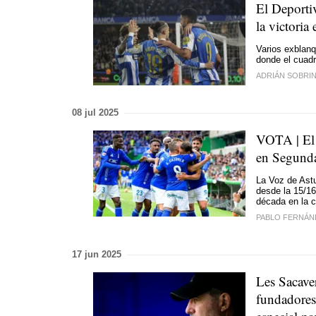
El Deportiv
la victoria 
Varios exblanq
donde el cuad
ADRIÁN SOBRI
08 jul 2025
VOTA | El 
en Segunda
La Voz de Astu
desde la 15/16
década en la c
PABLO FERNÁN
17 jun 2025
Les Sacaver
fundadores