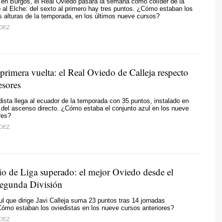
a en Burgos, el Real Oviedo pasará la semana como colíder de la
o al Elche: del sexto al primero hay tres puntos. ¿Cómo estaban los
s alturas de la temporada, en los últimos nueve cursos?
DEZ
 primera vuelta: el Real Oviedo de Calleja respecto
esores
dista llega al ecuador de la temporada con 35 puntos, instalado en
ro del ascenso directo. ¿Cómo estaba el conjunto azul en los nueve
res?
DEZ
cio de Liga superado: el mejor Oviedo desde el
Segunda División
ul que dirige Javi Calleja suma 23 puntos tras 14 jornadas
ómo estaban los oviedistas en los nueve cursos anteriores?
DEZ