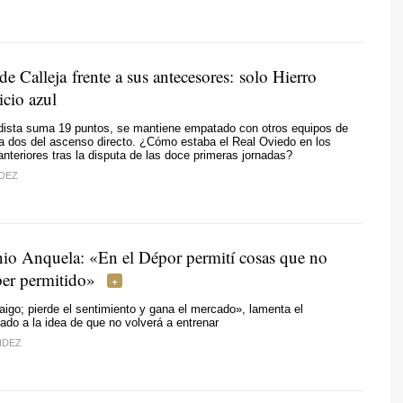
e Calleja frente a sus antecesores: solo Hierro
icio azul
edista suma 19 puntos, se mantiene empatado con otros equipos de
 a dos del ascenso directo. ¿Cómo estaba el Real Oviedo en los
nteriores tras la disputa de las doce primeras jornadas?
DEZ
io Anquela: «En el Dépor permití cosas que no
ber permitido»
aigo; pierde el sentimiento y gana el mercado», lamenta el
nado a la idea de que no volverá a entrenar
NDEZ