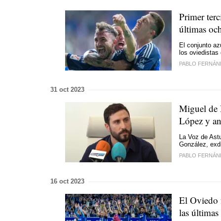
Primer terc
últimas oc
El conjunto a
los oviedistas
PABLO FERNÁN
31 oct 2023
Miguel de H
López y an
La Voz de Astu
González, exdi
PABLO FERNÁN
16 oct 2023
El Oviedo f
las última