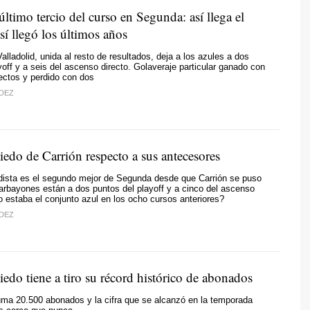
último tercio del curso en Segunda: así llega el
í llegó los últimos años
alladolid, unida al resto de resultados, deja a los azules a dos
yoff y a seis del ascenso directo. Golaveraje particular ganado con
rectos y perdido con dos
DEZ
iedo de Carrión respecto a sus antecesores
edista es el segundo mejor de Segunda desde que Carrión se puso
 carbayones están a dos puntos del playoff y a cinco del ascenso
 estaba el conjunto azul en los ocho cursos anteriores?
DEZ
edo tiene a tiro su récord histórico de abonados
uma 20.500 abonados y la cifra que se alcanzó en la temporada