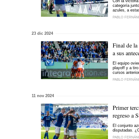
Con la victori
categoría junt
azules, a esta
PABLO FERNÁN
23 dic 2024
Final de la
a sus antec
El equipo ovie
playoff y a ti
cursos anterio
PABLO FERNÁN
11 nov 2024
Primer ter
regreso a 
El conjunto az
disputadas. ¿C
PABLO FERNÁN