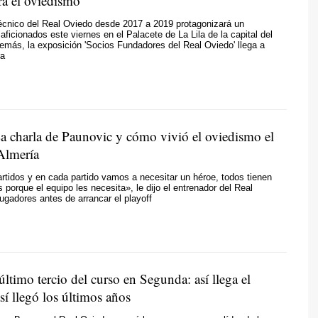
ra el oviedismo
écnico del Real Oviedo desde 2017 a 2019 protagonizará un
aficionados este viernes en el Palacete de La Lila de la capital del
emás, la exposición 'Socios Fundadores del Real Oviedo' llega a
ra
 charla de Paunovic y cómo vivió el oviedismo el
 Almería
rtidos y en cada partido vamos a necesitar un héroe, todos tienen
s porque el equipo les necesita», le dijo el entrenador del Real
ugadores antes de arrancar el playoff
último tercio del curso en Segunda: así llega el
í llegó los últimos años