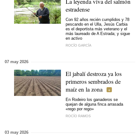
La leyenda viva del salmón
estradense
Con 92 años recién cumplidos y 78
pescando en el Ulla, Jesús Carbia
es el deportista más veterano y el
más laureado de A Estrada; y sigue
en activo
ROCÍO GARCÍA
07 may 2026
El jabalí destroza ya los
primeros sembrados de
maíz en la zona
En Rodeiro los ganaderos se
quejan de alguna finca arrasada
«
rego por rego
»
ROCÍO RAMOS
03 may 2026