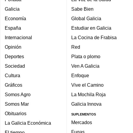
Galicia
Sabe Bien
Economía
Global Galicia
España
Estudiar en Galicia
Internacional
La Cocina de Frabisa
Opinión
Red
Deportes
Plata o plomo
Sociedad
Ven A Galicia
Cultura
Enfoque
Gráficos
Vive el Camino
Somos Agro
La Mochila Roja
Somos Mar
Galicia Innova
Obituarios
SUPLEMENTOS
Mercados
La Galicia Económica
Fugas
El tiempo