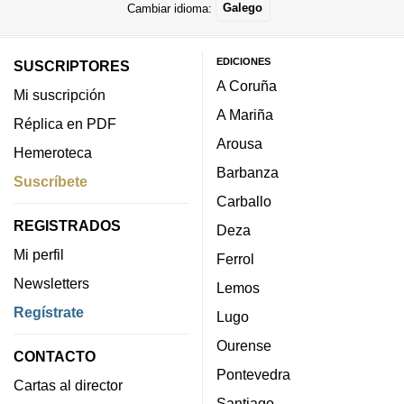
Cambiar idioma:
Galego
EDICIONES
SUSCRIPTORES
A Coruña
Mi suscripción
A Mariña
Réplica en PDF
Arousa
Hemeroteca
Barbanza
Suscríbete
Carballo
REGISTRADOS
Deza
Mi perfil
Ferrol
Newsletters
Lemos
Regístrate
Lugo
Ourense
CONTACTO
Pontevedra
Cartas al director
Santiago