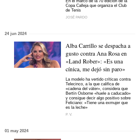
En el marco de la 70 edición de la
Copa Calleja que organiza el Club
de Tenis
JOSÉ PARDO
24 jun 2024
Alba Carrillo se despacha a
gusto contra Ana Rosa en
«Land Rober»: «Es una
cínica, me dejó sin paro»
La modelo ha vertido críticas contra
Telecinco, a la que califica de
«cadena del váter», considera que
Bertín Osborne «huele a caducado»
y consigue decir algo positivo sobre
Feliciano: «Tiene una exmujer que
es la leche»
P. V.
01 may 2024