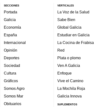
SECCIONES
VERTICALES
Portada
La Voz de la Salud
Galicia
Sabe Bien
Economía
Global Galicia
España
Estudiar en Galicia
Internacional
La Cocina de Frabisa
Opinión
Red
Deportes
Plata o plomo
Sociedad
Ven A Galicia
Cultura
Enfoque
Gráficos
Vive el Camino
Somos Agro
La Mochila Roja
Somos Mar
Galicia Innova
Obituarios
SUPLEMENTOS