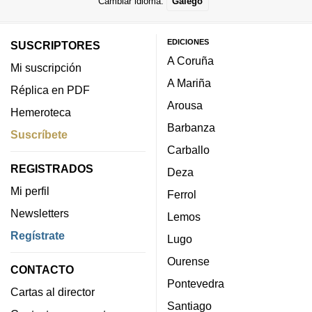
Cambiar idioma:
Galego
EDICIONES
SUSCRIPTORES
A Coruña
Mi suscripción
A Mariña
Réplica en PDF
Arousa
Hemeroteca
Barbanza
Suscríbete
Carballo
REGISTRADOS
Deza
Mi perfil
Ferrol
Newsletters
Lemos
Regístrate
Lugo
Ourense
CONTACTO
Pontevedra
Cartas al director
Santiago