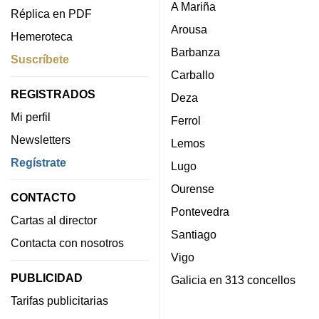
A Mariña
Réplica en PDF
Arousa
Hemeroteca
Barbanza
Suscríbete
Carballo
REGISTRADOS
Deza
Mi perfil
Ferrol
Newsletters
Lemos
Regístrate
Lugo
Ourense
CONTACTO
Pontevedra
Cartas al director
Santiago
Contacta con nosotros
Vigo
PUBLICIDAD
Galicia en 313 concellos
Tarifas publicitarias