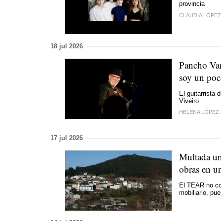
provincia
CLAUDIA LÓPE
18 jul 2026
Pancho Var
soy un poc
El guitarrista
Viveiro
HELENA LÓPEZ
17 jul 2026
Multada un
obras en un
El TEAR no co
mobiliario, pu