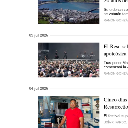
20 años de
Se ordenan zon
se votarán ta
RAMÓN GONZÁ
05 jul 2026
El Resu sal
apoteósica
Tras poner Mar
comenzará la 
RAMÓN GONZÁ
04 jul 2026
Cinco días
Resurrecti
El festival su
UXÍA R. PARDO, 