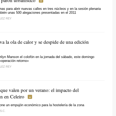
 parón urbanístico
as para abrir nuevas calles en tres núcleos y en la sesión plenaria
mbién unas 500 alegaciones presentadas en el 2011
LEZ REY
va la ola de calor y se despide de una edición
ilyn Manson el colofón en la jornada del sábado, este domingo
«operación retorno»
LEZ REY
 que valen por un verano: el impacto del
on en Celeiro
pone un empujón económico para la hostelería de la zona
S.C.