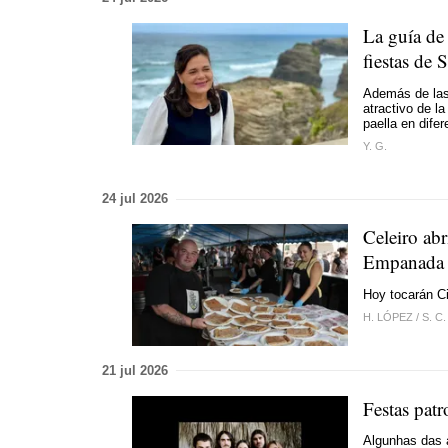
La guía de
fiestas de 
Además de las
atractivo de l
paella en dife
Y. G.
24 jul 2026
Celeiro abr
Empanada
Hoy tocarán C
H. LÓPEZ
/
S. C.
21 jul 2026
Festas patr
Algunhas das 