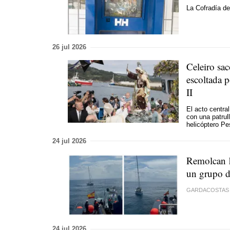
La Cofradía de
26 jul 2026
Celeiro sa
escoltada p
II
El acto centra
con una patrul
helicóptero Pe
24 jul 2026
Remolcan h
un grupo d
GARDACOSTAS 
24 jul 2026