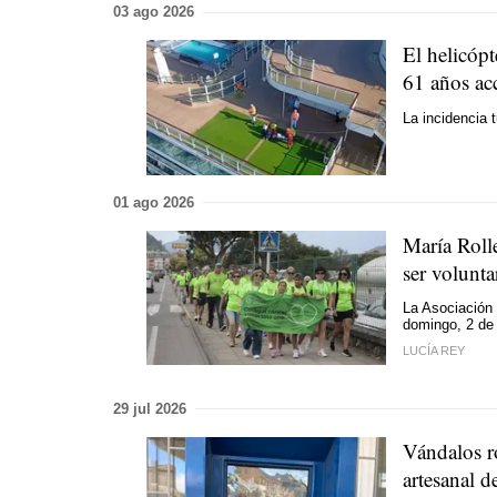
03 ago 2026
El helicópt
61 años ac
La incidencia 
01 ago 2026
María Roll
ser volunta
La Asociación
domingo, 2 de 
LUCÍA REY
29 jul 2026
Vándalos ro
artesanal d