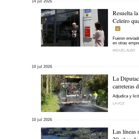
14 jul 2026
Resuelta la
Celeiro qu
Fueron enviado
en otras empr
MIGUEL ALBO
10 jul 2026
La Diputac
carreteras
Adjudica y lici
LA VOZ
10 jul 2026
Las líneas