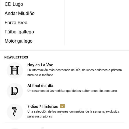
CD Lugo
Andar Miudiño
Forza Breo
Fútbol gallego
Motor gallego
NEWSLETTERS
Hoy en La Voz
La información más destacada del día, de lunes a viernes a primera
hora de la mañana
Al final del día
Un resumen de las noticias que debes saber antes de acostarte
7 días 7 historias
Una selección de los mejores contenidos de la semana, exclusiva
para suscriptores