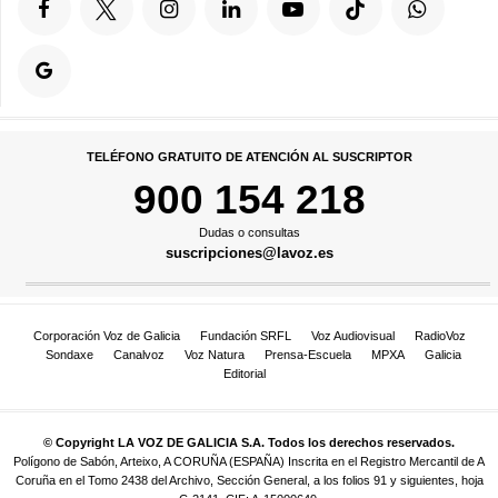
TELÉFONO GRATUITO DE ATENCIÓN AL SUSCRIPTOR
900 154 218
Dudas o consultas
suscripciones@lavoz.es
Corporación Voz de Galicia
Fundación SRFL
Voz Audiovisual
RadioVoz
Sondaxe
Canalvoz
Voz Natura
Prensa-Escuela
MPXA
Galicia
Editorial
© Copyright LA VOZ DE GALICIA S.A. Todos los derechos reservados.
Polígono de Sabón, Arteixo, A CORUÑA (ESPAÑA) Inscrita en el Registro Mercantil de A
Coruña en el Tomo 2438 del Archivo, Sección General, a los folios 91 y siguientes, hoja