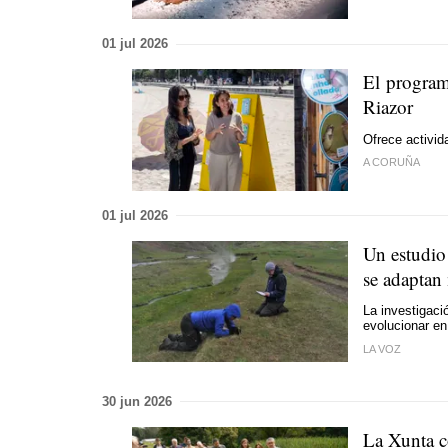
01 jul 2026
El program
Riazor
Ofrece activid
A CORUÑA
01 jul 2026
Un estudio 
se adaptan 
La investigaci
evolucionar en
LA VOZ
30 jun 2026
La Xunta co