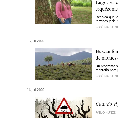
Lugo:
«Hox
esquézom
Recalca que lo
terrenos y de 
XOSÉ MARÍA PA
16 jul 2026
Buscan fond
de montes
Un programa su
montaña para p
XOSÉ MARÍA PA
14 jul 2026
Cuando el 
PABLO NÚÑEZ