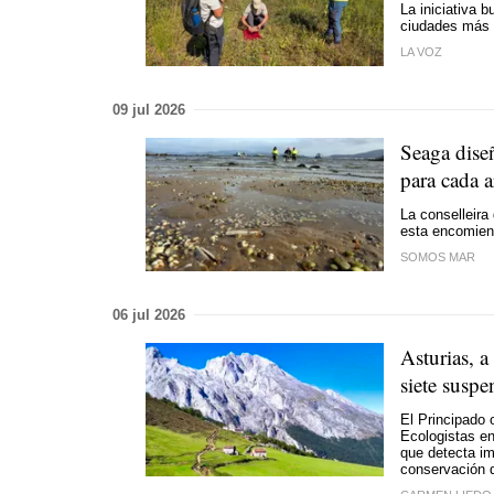
La iniciativa b
ciudades más v
LA VOZ
09 jul 2026
Seaga dise
para cada a
La conselleira
esta encomie
SOMOS MAR
06 jul 2026
Asturias, a
siete suspe
El Principado 
Ecologistas en
que detecta im
conservación d