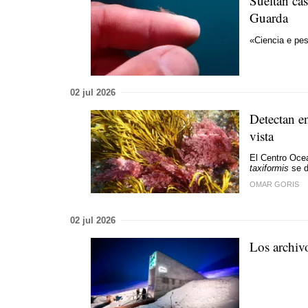
Sueltan ca
Guarda
«Ciencia e pes
02 jul 2026
Detectan e
vista
El Centro Ocea
taxiformis
se d
OMAR GORIS
02 jul 2026
Los archivo