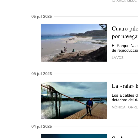
CARMEN LIEDO
06 jul 2026
Cuatro pil
por navega
El Parque Naci
de reproducció
LA VOZ
05 jul 2026
La «raia» 
Los alcaldes d
deterioro del 
MÓNICA TORRE
04 jul 2026