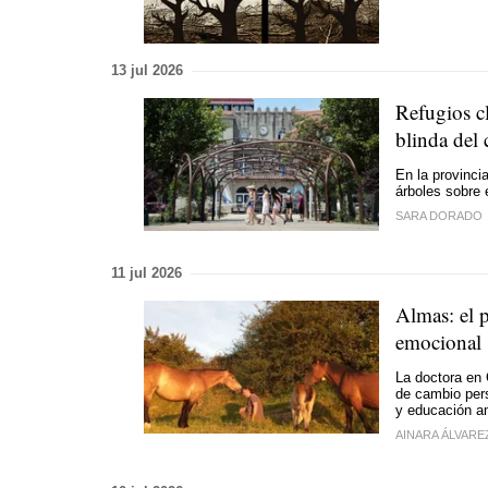
13 jul 2026
Refugios cl
blinda del 
En la provinci
árboles sobre e
SARA DORADO
11 jul 2026
Almas: el p
emocional
La doctora en 
de cambio per
y educación a
AINARA ÁLVARE