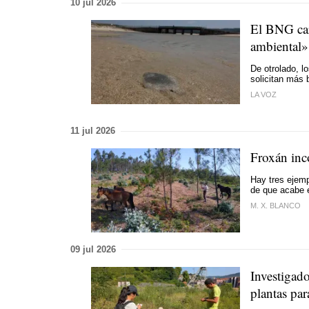
10 jul 2026
El BNG car
ambiental
De otrolado, l
solicitan más 
LA VOZ
11 jul 2026
Froxán inco
Hay tres ejemp
de que acabe 
M. X. BLANCO
09 jul 2026
Investigado
plantas par