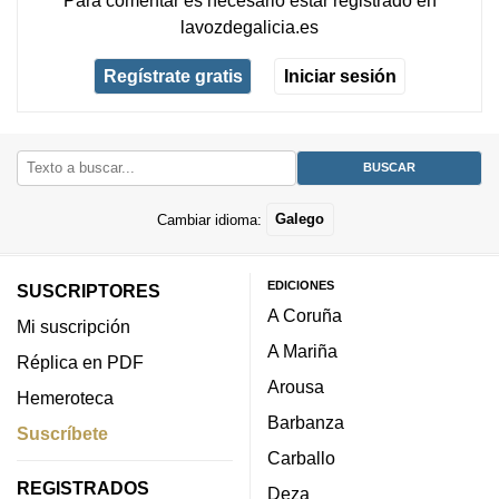
lavozdegalicia.es
Regístrate gratis
Iniciar sesión
Cambiar idioma:
Galego
EDICIONES
SUSCRIPTORES
A Coruña
Mi suscripción
A Mariña
Réplica en PDF
Arousa
Hemeroteca
Barbanza
Suscríbete
Carballo
REGISTRADOS
Deza