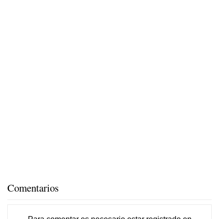
Comentarios
Para comentar es necesario
estar registrado
en