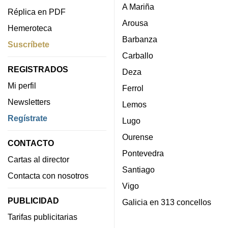
A Mariña
Réplica en PDF
Arousa
Hemeroteca
Barbanza
Suscríbete
Carballo
REGISTRADOS
Deza
Mi perfil
Ferrol
Newsletters
Lemos
Regístrate
Lugo
Ourense
CONTACTO
Pontevedra
Cartas al director
Santiago
Contacta con nosotros
Vigo
PUBLICIDAD
Galicia en 313 concellos
Tarifas publicitarias