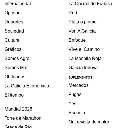
Internacional
La Cocina de Frabisa
Opinión
Red
Deportes
Plata o plomo
Sociedad
Ven A Galicia
Cultura
Enfoque
Gráficos
Vive el Camino
Somos Agro
La Mochila Roja
Somos Mar
Galicia Innova
Obituarios
SUPLEMENTOS
Mercados
La Galicia Económica
Fugas
El tiempo
Yes
Mundial 2026
Escuela
Torre de Marathon
On, revista de motor
Grada de Río