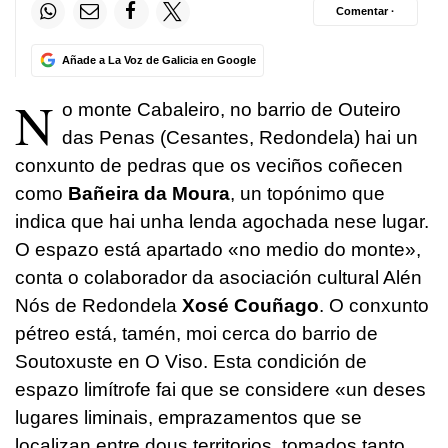
Comentar ·
Añade a La Voz de Galicia en Google
N
o monte Cabaleiro, no barrio de Outeiro
das Penas (Cesantes, Redondela) hai un
conxunto de pedras que os veciños coñecen
como
Bañeira da Moura
, un topónimo que
indica que hai unha lenda agochada nese lugar.
O espazo está apartado «no medio do monte»,
conta o colaborador da asociación cultural Alén
Nós de Redondela
Xosé Couñago
. O conxunto
pétreo está, tamén, moi cerca do barrio de
Soutoxuste en O Viso. Esta condición de
espazo limítrofe fai que se considere «un deses
lugares liminais, emprazamentos que se
localizan entre dous territorios, tomados tanto