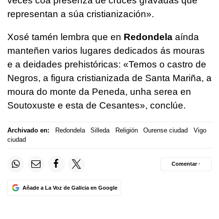
veces coa presenza de cruces gravadas que
representan a súa cristianización».
Xosé tamén lembra que en
Redondela
aínda
manteñen varios lugares dedicados ás mouras
e a deidades prehistóricas: «Temos o castro de
Negros, a figura cristianizada de Santa Mariña, a
moura do monte da Peneda, unha serea en
Soutoxuste e esta de Cesantes», conclúe.
Archivado en:
Redondela
Silleda
Religión
Ourense ciudad
Vigo
ciudad
Comentar ·
Añade a La Voz de Galicia en Google